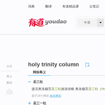
词典
翻译
有道精品课
云笔记
中英
有道 - 网易旗下搜索
holy trinity column
目录
网络释义
释义
圣三柱
翻译
捷克奥洛穆茨
圣三柱
旅游攻略 奥洛穆茨
圣三柱
（
Ho
基于28个网页
-
相关网页
go
top
圣三一柱