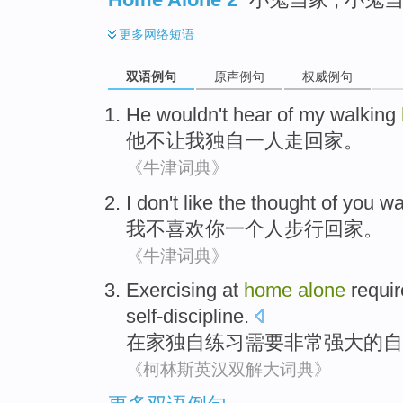
更多
网络短语
双语例句
原声例句
权威例句
He
wouldn't
hear
of
my
walking
他
不
让
我
独自一人
走
回家
。
《牛津词典》
I
don't
like
the thought of
you
wa
我
不
喜欢
你
一个人
步行
回家
。
《牛津词典》
Exercising
at
home
alone
requi
self-discipline
.
在家
独自
练习
需要
非常
强大
的
自
《柯林斯英汉双解大词典》