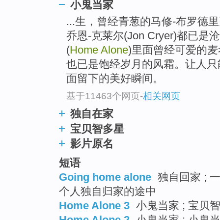
小鬼当家
...生，曾经青葱的马修-布罗德里克、查
乔恩-克莱尔(Jon Cryer)都
(
Home Alone
)里面曾经可爱的麦考利-
也已是饱经岁月的风霜。让人只
面留下的美好瞬间。
基于11463个网页
-
相关网页
独自在家
宝贝智多星
影片原名
短语
Going home alone
独自回家 ; 
个人独自归家的途中
Home Alone 3
小鬼当家 ; 宝贝
Home Alone 2
小鬼当家 ; 小鬼