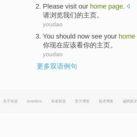
Please
visit
our
home
page
.
请
浏览
我们
的
主页
。
youdao
You
should
now
see
your
home
你
现在
应该
看
你
的
主页
。
youdao
更多双语例句
关于有道
Investors
有道智选
官方博客
技术博客
诚聘英