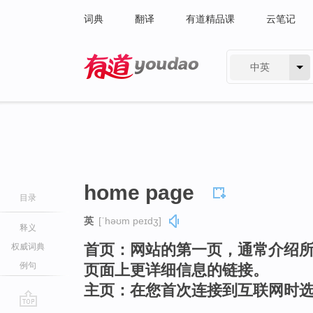
词典
翻译
有道精品课
云笔记
中英
有道 - 网易旗下搜索
home page
目录
英
[ˈhəʊm peɪdʒ]
释义
首页：网站的第一页，通常介绍
权威词典
例句
页面上更详细信息的链接。
主页：在您首次连接到互联网时