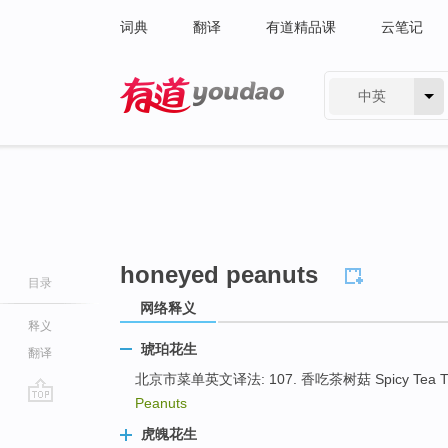
词典
翻译
有道精品课
云笔记
中英
有道 - 网易旗下搜索
honeyed peanuts
目录
网络释义
释义
琥珀花生
翻译
北京市菜单英文译法: 107. 香吃茶树菇 Spicy Tea Tre
Peanuts
go
虎魄花生
top