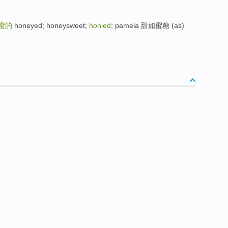
蜜的
honeyed; honeysweet;
honied
; pamela 甜如蜜糖 (as)