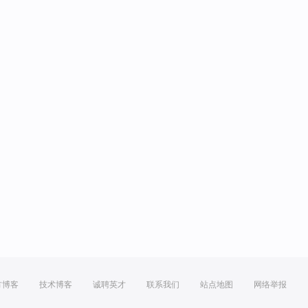
方博客
技术博客
诚聘英才
联系我们
站点地图
网络举报