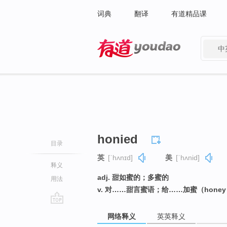
词典
翻译
有道精品课
中
有道 - 网易旗下搜索
honied
目录
英
[ˈhʌnɪd]
美
[ˈhʌnid]
释义
adj. 甜如蜜的；多蜜的
用法
v. 对……甜言蜜语；给……加蜜（hone
go
网络释义
英英释义
top