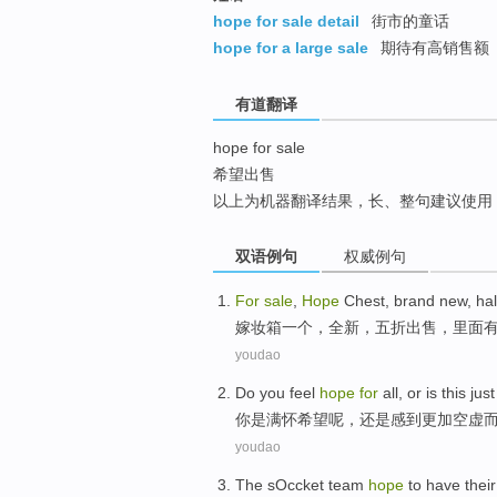
top
hope for sale detail
街市的童话
hope for a large sale
期待有高销售额
有道翻译
hope for sale
希望出售
以上为机器翻译结果，长、整句建议使用
双语例句
权威例句
For
sale
,
Hope
Chest
,
brand new
, hal
嫁妆箱
一个，
全新
，五折
出售
，里面
youdao
Do you
feel
hope
for
all,
or
is
this jus
你
是
满怀希望
呢，
还是
感到
更加
空虚
youdao
The
sOccket
team
hope
to
have
their