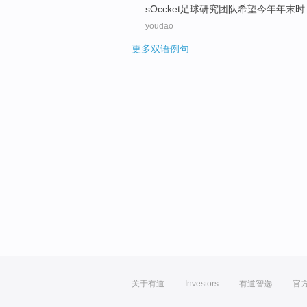
sOccket
足球
研究团队
希望
今年
年末
时
youdao
更多双语例句
关于有道
Investors
有道智选
官