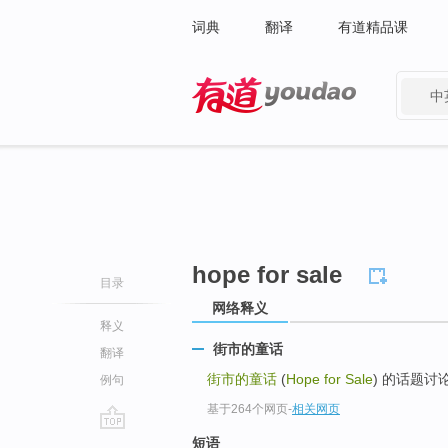
词典
翻译
有道精品课
中
有道 - 网易旗下搜索
hope for sale
目录
网络释义
释义
街市的童话
翻译
街市的童话
(
Hope for Sale
) 的话题讨论
例句
基于264个网页
-
相关网页
go
短语