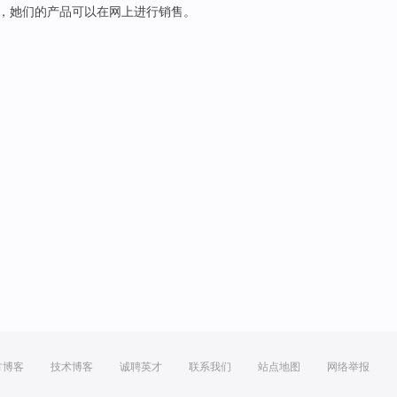
，
她们的
产品
可以
在
网上
进行
销售
。
方博客
技术博客
诚聘英才
联系我们
站点地图
网络举报