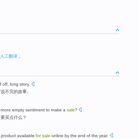
人工翻译
。
f off,
long story
.
有说不
完
的故事。
t
more
empty sentiment
to make
a
sale
?
而
要
买点
什么？
product
available
for
sale
online
by the
end
of
the year
.