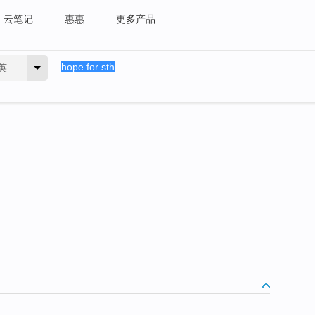
云笔记
惠惠
更多产品
英