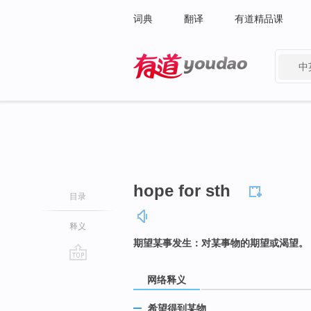
词典
翻译
有道精品课
中
有道 - 网易旗下搜索
hope for sth
目录
释义
期望某事发生：对某事物的期望或渴望。
go
网络释义
top
希望得到某物