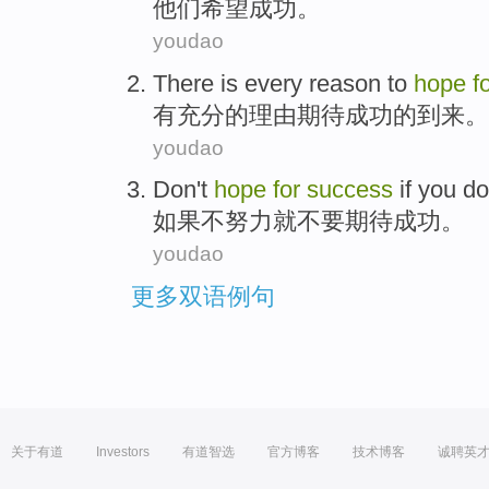
他们
希望
成功
。
youdao
There is
every reason
to
hope
f
有
充分的
理由
期待
成功
的到来。
youdao
Don
't
hope
for
success
if
you
do
如果
不
努力
就
不要
期待
成功
。
youdao
更多双语例句
关于有道
Investors
有道智选
官方博客
技术博客
诚聘英