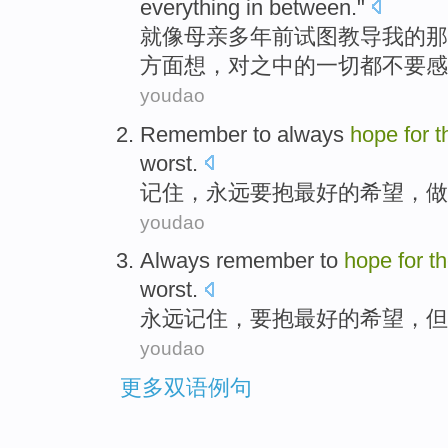
everything in between."
就
像母亲多年前试图教导我的那
方面想，对之中的一切都不要感
youdao
Remember to
always
hope
for
t
worst
.
记住
，
永远
要
抱
最好
的
希望
，
做
youdao
Always
remember
to
hope
for
t
worst
.
永远
记住
，
要
抱
最好
的
希望
，
但
youdao
更多双语例句