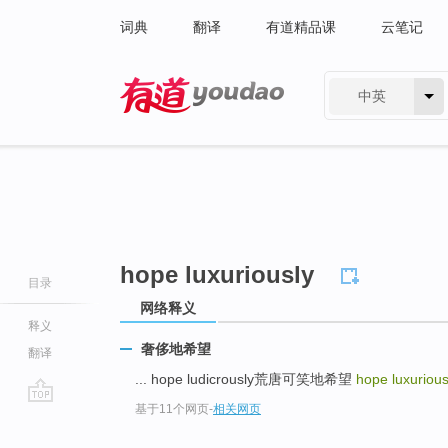
词典
翻译
有道精品课
云笔记
中英
有道 - 网易旗下搜索
hope luxuriously
目录
网络释义
释义
奢侈地希望
翻译
... hope ludicrously荒唐可笑地希望
hope luxurious
基于11个网页
-
相关网页
go
top