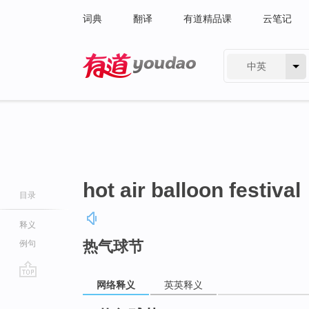
词典
翻译
有道精品课
云笔记
中英
有道 - 网易旗下搜索
hot air balloon festival
目录
释义
热气球节
例句
网络释义
英英释义
go
top