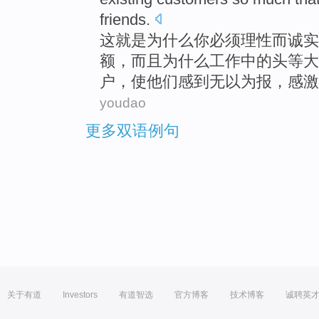
friends
.
这
就是
为什么
你
必须
理性
而
诚实
额
，
而且
为什么
工作
中的头等大
户
，
使
他们
感到无以为报，感激
youdao
更多双语例句
关于有道
Investors
有道智选
官方博客
技术博客
诚聘英