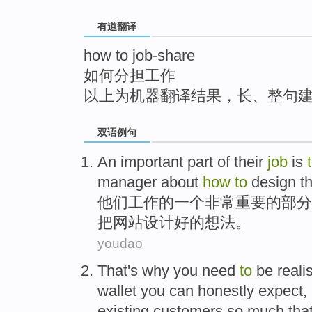
top
有道翻译
how to job-share
如何分担工作
以上为机器翻译结果，长、整句
双语例句
An
important
part
of
their
job
is
manager
about
how
to
design
th
他们
工作
的
一个
非常重要
的
部分
把
网站
设计
好的
想法
。
youdao
That
's
why
you
need
to
be
reali
wallet you
can
honestly
expect
,
existing
customers
so
much tha