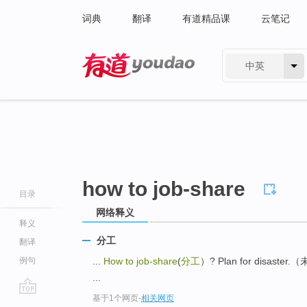
词典
翻译
有道精品课
云笔记
中英
有道 - 网易旗下搜索
how to job-share
目录
网络释义
释义
分工
翻译
例句
...
How to job-share
(
分工
）? Plan for disast
...
基于1个网页
-
相关网页
go