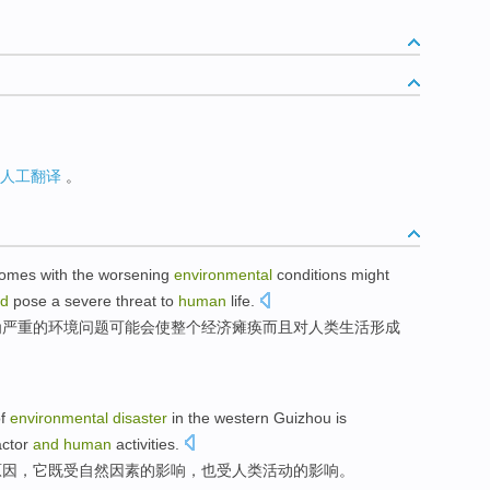
人工翻译
。
omes
with the
worsening
environmental
conditions
might
d
pose a
severe
threat
to
human
life
.
为严重
的
环境
问题
可能会
使
整个
经济
瘫痪
而且
对
人类生活
形成
f
environmental
disaster
in
the western
Guizhou
is
actor
and
human
activities
.
原因
，
它
既
受
自然
因素
的影响，也受人类活动的影响。