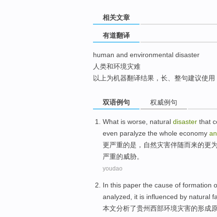
top
相关文章
有道翻译
human and environmental disaster
人类和环境灾难
以上为机器翻译结果，长、整句建议使用
双语例句
权威例句
What is worse
,
natural
disaster
that
c
even
paralyze
the whole
economy
an
更
严重的是，
自然
灾害
伴随而
来
的更
严重
的
威胁
。
youdao
In this paper
the
cause
of
formation
o
analyzed
,
it
is influenced
by
natural
f
本文
分析了
贵州
西部
环境
灾害
的
形成