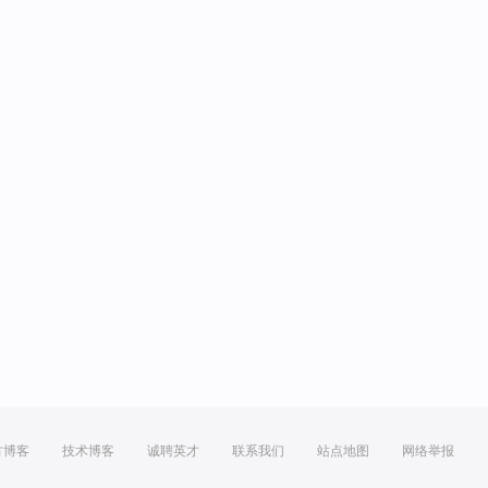
方博客
技术博客
诚聘英才
联系我们
站点地图
网络举报