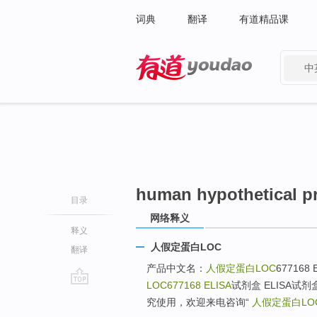
词典
翻译
有道精品课
中
有道 - 网易旗下搜索
human hypothetical pr
目录
网络释义
释义
人假定蛋白LOC
翻译
产品中文名：
人假定蛋白LOC
67716
LOC677168 ELISA
试剂盒 ELISA试剂
go
究使用，欢迎来电咨询“
人假定蛋白LO
top