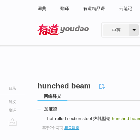
词典
翻译
有道精品课
云笔记
中英
有道 - 网易旗下搜索
hunched beam
目录
网络释义
释义
加腋梁
翻译
... hot-rolled section steel 热轧型钢
hunched be
基于2个网页
-
相关网页
go
top