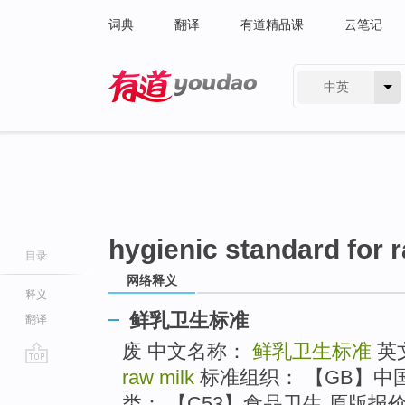
词典
翻译
有道精品课
云笔记
中英
有道 - 网易旗下搜索
hygienic standard for 
目录
网络释义
释义
鲜乳卫生标准
翻译
废 中文名称：
鲜乳卫生标准
英
raw milk
标准组织： 【GB】中
go
top
类： 【C53】食品卫生 原版报价： 