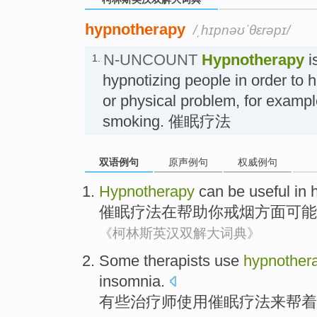
hypnotherapy
/ˌhɪpnəʊˈθɛrəpɪ/
N-UNCOUNT
Hypnotherapy
i
1.
hypnotizing people in order to 
or physical problem, for exampl
smoking. 催眠疗法
双语例句
原声例句
权威例句
Hypnotherapy
can be
useful
in
催眠
疗法
在
帮助
你
戒烟
方面
可能
《柯林斯英汉双解大词典》
Some
therapists
use
hypnother
insomnia
.
有些
治疗师
使用
催眠
疗法来
帮
着