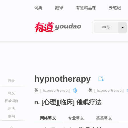
词典
翻译
有道精品课
云笔记
中英
有道 - 网易旗下搜索
hypnotherapy
目录
英
[ˌhɪpnəʊˈθerəpi]
美
[ˌhɪpnoʊˈθerəpi]
释义
n. [心理][临床] 催眠疗法
权威词典
用法
例句
网络释义
专业释义
英英释义