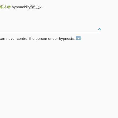
眠术者
hypoacidity酸过少 ...
an never control the person under hypnosis.