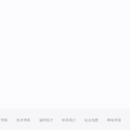
方博客
技术博客
诚聘英才
联系我们
站点地图
网络举报