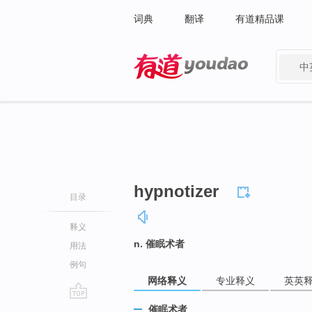
词典
翻译
有道精品课
中
有道 - 网易旗下搜索
hypnotizer
目录
释义
n. 催眠术者
用法
例句
网络释义
专业释义
英英
go
催眠术者