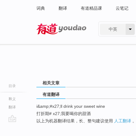
词典
翻译
有道精品课
云笔记
中英
有道 - 网易旗下搜索
相关文章
目录
有道翻译
释义
i&amp;#x27;ll drink your sweet wine
翻译
打折期# x27;我要喝你的甜酒
以上为机器翻译结果，长、整句建议使用
人工翻译
go
top