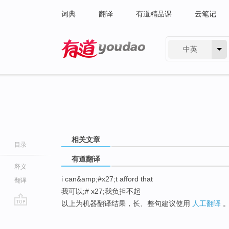
词典
翻译
有道精品课
云笔记
中英
有道 - 网易旗下搜索
相关文章
目录
有道翻译
释义
i can&amp;#x27;t afford that
翻译
我可以;# x27;我负担不起
以上为机器翻译结果，长、整句建议使用
人工翻译
go
top