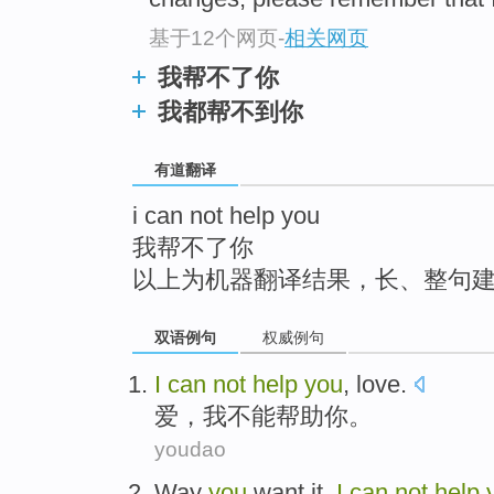
top
基于12个网页
-
相关网页
我帮不了你
我都帮不到你
有道翻译
i can not help you
我帮不了你
以上为机器翻译结果，长、整句
双语例句
权威例句
I
can
not
help
you
,
love
.
爱
，
我
不能
帮助
你
。
youdao
Way
you
want
it,
I
can
not
help