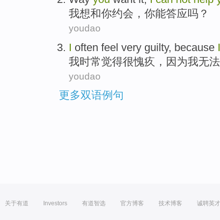
我
想
和
你
约会，你
能
答应
吗？
youdao
I
often
feel
very
guilty
,
because
我
时常
觉得
很
愧疚
，
因为
我
无法
youdao
更多双语例句
关于有道
Investors
有道智选
官方博客
技术博客
诚聘英