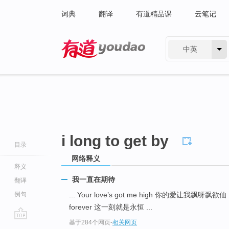
词典
翻译
有道精品课
云笔记
中英
有道 - 网易旗下搜索
i long to get by
目录
网络释义
释义
我一直在期待
翻译
例句
... Your love’s got me high 你的爱让我飘呀飘欲仙
forever 这一刻就是永恒 ...
基于284个网页
-
相关网页
go