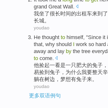
grand
Great
Wall.
我
坐
了
很
长
时间
的
出租车
来到
了
长城。
youdao
He
thought
to
himself
, "
Since
it
that,
why should
I
work
so hard
away and
lay
by
the tree
everyd
to
come
.
他
捡起
一
看
是
一只肥大的
兔子
，
易
捡到兔子，
为什么
我
要
整天
辛
躺
在树边
，
梦想
有
兔子
来
。
youdao
更多双语例句