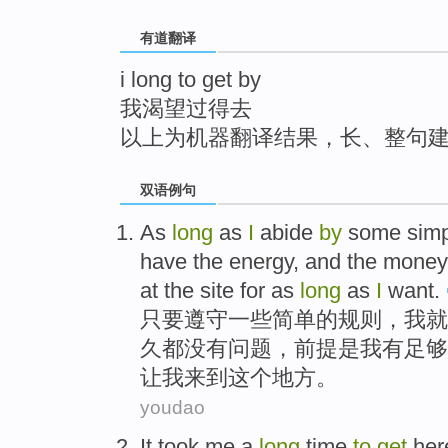
top
有道翻译
i long to get by
我渴望过得去
以上为机器翻译结果，长、整句
双语例句
As
long
as
I
abide
by
some
sim
have
the
energy
, and the
money
at
the site for as
long
as
I
want.
只要
遵守
一些
简单
的
规则
，
我
就
久
都没有问题，
前提
是我
有
足够
让
我来到
这个
地方
。
youdao
It took
me
a
long
time
to
get
her