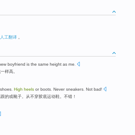
人工翻译
。
new
boyfriend
is the
same
height
as
me
.
我
一样
高
。
shoes
.
High
heels
or
boots
.
Never
sneakers
.
Not bad
!
高
跟
的
或
靴子
。
从不
穿胶底
运动鞋
。不错！