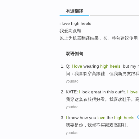
top
有道翻译
i love high heels
我爱高跟鞋
以上为机器翻译结果，长、整句建议使用
双语例句
Q
:
I
love
wearing
high
heels
,
but
my
问
：
我
喜欢
穿
高跟鞋
，
但
我
新
男友跟
youdao
KATE:
I
look great in
this outfit
.
I
love
我
穿
这套
衣服很好看。我
喜欢
鞋子
。
youdao
I
know how
you
love
the
high
heels
.
我
要是
你
，我就不买那双
高跟鞋
。
youdao