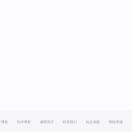
方博客
技术博客
诚聘英才
联系我们
站点地图
网络举报