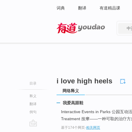
词典
翻译
有道精品课
中
有道 - 网易旗下搜索
i love high heels
目录
网络释义
释义
我爱高跟鞋
翻译
Interactive Events in Parks 公园互
例句
Treatment 按摩——一种可取的治疗方式
基于174个网页
-
相关网页
go