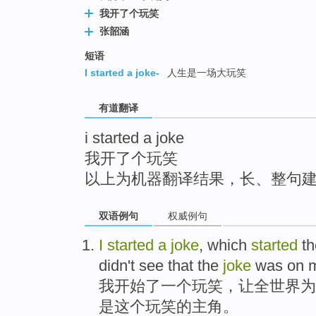
top
我开了个玩笑
张韶涵
短语
I started a joke-
人生是一场大玩笑
有道翻译
i started a joke
我开了个玩笑
以上为机器翻译结果，长、整句
双语例句
权威例句
I
started
a
joke
, which
started
t
didn't
see
that the
joke
was on 
我
开始
了
一个
玩笑
，让
全世界
为
是这个玩笑的主角。