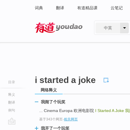
词典
翻译
有道精品课
云笔记
中英
有道 - 网易旗下搜索
i started a joke
目录
网络释义
释义
我闹了个玩笑
翻译
例句
... Cinema Europa 欧洲电影院
I Started A Joke
我
基于343个网页
-
相关网页
go
我开了一个玩笑