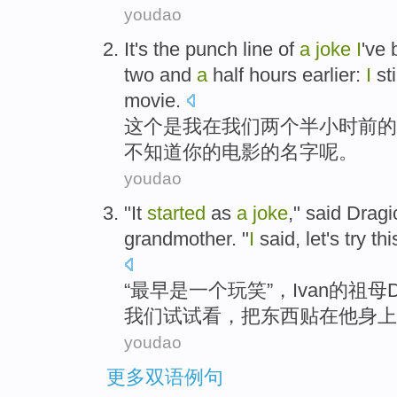
youdao
It
's
the
punch line
of
a
joke
I
've
two
and
a
half
hours
earlier
:
I
sti
movie
.
这个
是
我
在
我们
两个
半
小时
前
的
不
知道
你
的
电影
的
名字
呢。
youdao
"It
started
as
a
joke
," said
Dragi
grandmother
. "
I
said
,
let
's
try
thi
“
最早是
一个
玩笑
”，
Ivan
的
祖母
D
我们
试试看
，把
东西
贴在
他
身上
youdao
更多双语例句