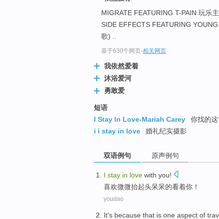
MIGRATE FEATURING T-PAIN 
SIDE EFFECTS FEATURING Y
歌) ..
基于630个网页
-
相关网页
我依然爱着
沐浴爱河
勇敢爱
短语
I Stay In Love-Mariah Carey
你找的这
i i stay in love
婚礼纪实摄影
双语例句
原声例句
I
stay
in
love
with
you
!
喜欢
微微抬起头
呆呆
的看着
你
！
youdao
It
's because
that
is
one
aspect
of
trav