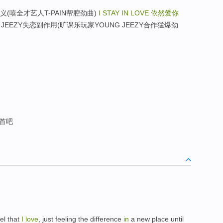
玩乐主义(嘻全才艺人T-PAIN帮腔劲曲)
I STAY IN LOVE
依然爱你
OUNG JEEZY失恋副作用(旷课乐玩家YOUNG JEEZY合作猛爆劲
首吧
el
that
I
love
,
just
feeling
the
difference
in
a
new
place
until