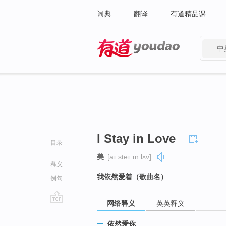
词典
翻译
有道精品课
中
有道 - 网易旗下搜索
I Stay in Love
目录
美
[aɪ steɪ ɪn lʌv]
释义
我依然爱着（歌曲名）
例句
网络释义
英英释义
go
top
依然爱你