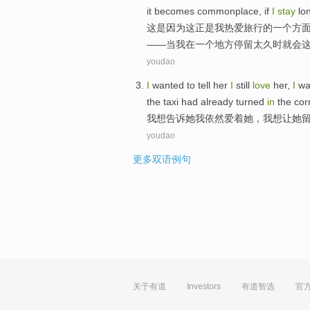
it
becomes
commonplace
,
if
I
stay
lo
这
是因为
这
正是
我
热爱
旅行
的
一
个
方
——
当
我
在
一个地方停留太
久
时就会
youdao
I
wanted
to
tell
her
I
still
love
her,
I
wa
the taxi had already turned
in
the cor
我
想
告诉
她
我
依然
爱着
她，我想
让
她
youdao
更多双语例句
关于有道
Investors
有道智选
官