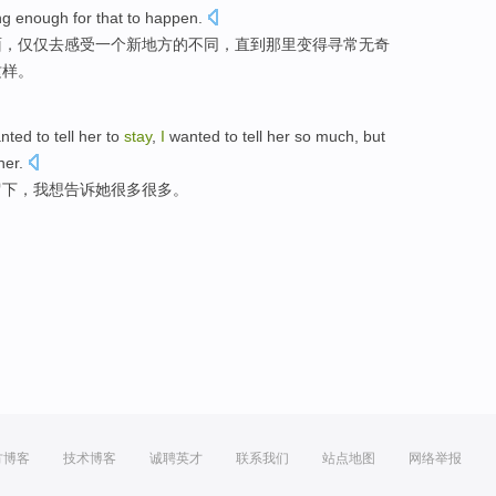
ng enough for
that
to happen
.
面
，
仅仅去
感受
一
个
新
地方
的
不同
，
直到
那里
变得
寻常无奇
这样。
nted to
tell
her to
stay
,
I
wanted to tell her
so
much, but
ner.
留下
，我想告诉她
很多很多
。
方博客
技术博客
诚聘英才
联系我们
站点地图
网络举报