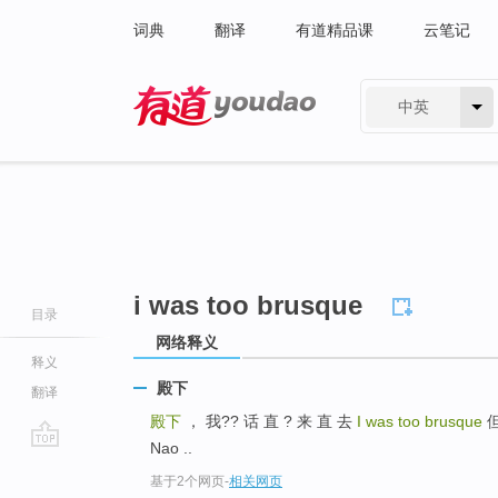
词典
翻译
有道精品课
云笔记
中英
有道 - 网易旗下搜索
i was too brusque
目录
网络释义
释义
殿下
翻译
殿下
， 我?? 话 直 ? 来 直 去
I was too brusque
但
Nao ..
go
基于2个网页
-
相关网页
top