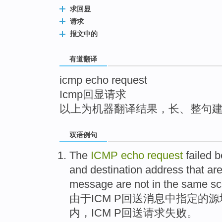
top
求回显
请求
报文中的
有道翻译
icmp echo request
Icmp回显请求
以上为机器翻译结果，长、整句
双语例句
The
ICMP
echo
request
failed
b
and
destination
address that ar
message
are not
in
the same
s
由于
ICM
P回送
消息
中
指定
的
源
内
，ICM P回送
请求
失败
。