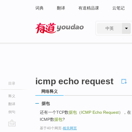
词典
翻译
有道精品课
云笔记
中英
有道 - 网易旗下搜索
icmp echo request
目录
网络释义
释义
据包
翻译
例句
还有一个TCP数
据包
（
ICMP Echo Request
），在
ICMP数
据包
?
基于40个网页
-
相关网页
go