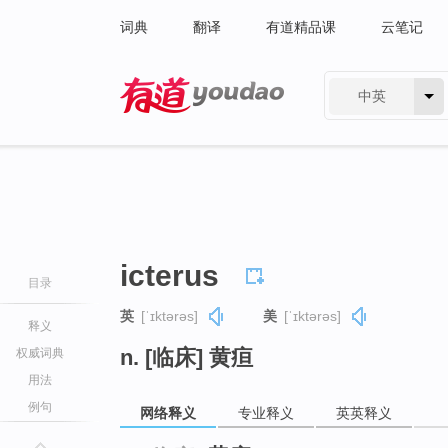
词典
翻译
有道精品课
云笔记
中英
有道 - 网易旗下搜索
icterus
目录
英
[ˈɪktərəs]
美
[ˈɪktərəs]
释义
n. [临床] 黄疸
权威词典
用法
例句
网络释义
专业释义
英英释义