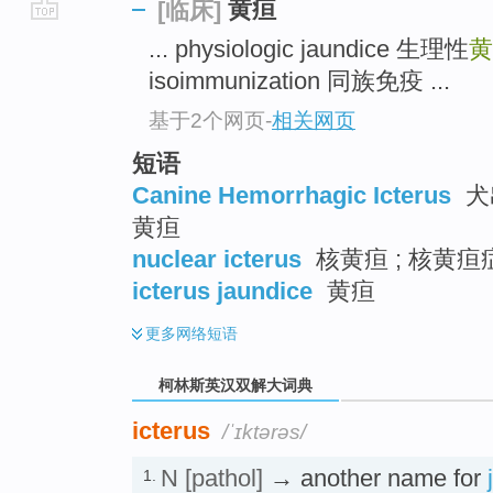
黄疸
[临床]
go
... physiologic jaundice 生理性
top
isoimmunization 同族免疫 ...
基于2个网页
-
相关网页
短语
Canine Hemorrhagic Icterus
犬
黄疸
nuclear icterus
核黄疸 ; 核黄疸
icterus jaundice
黄疸
更多
网络短语
柯林斯英汉双解大词典
icterus
/ˈɪktərəs/
N
[pathol]
→ another name for
1.