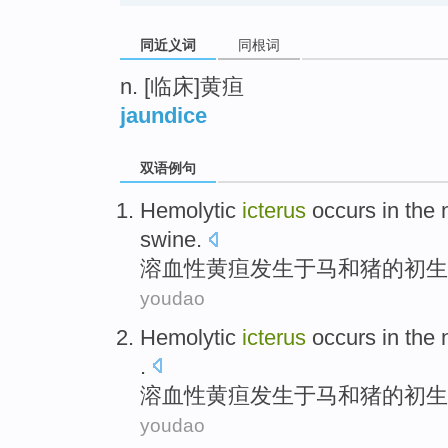
同近义词
同根词
n. [临床]黄疸
jaundice
双语例句
Hemolytic
icterus
occurs
in
the 
swine
.
溶血性
黄疸
发生
于
马
和
猪
的
初生
youdao
Hemolytic
icterus
occurs
in
the 
.
溶血性
黄疸
发生
于
马
和
猪
的
初生
youdao