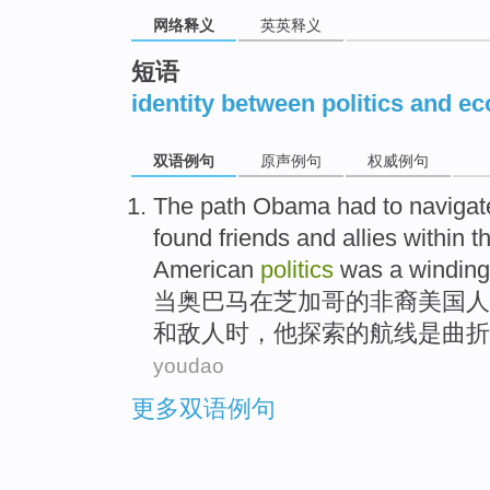
网络释义
英英释义
短语
identity between politics and e
双语例句
原声例句
权威例句
The path
Obama had
to
navigat
found
friends
and
allies
within
t
American
politics
was
a windin
当
奥
巴马
在
芝加哥
的
非裔
美国人
和
敌人
时
，
他
探索
的
航线
是
曲折
youdao
更多双语例句