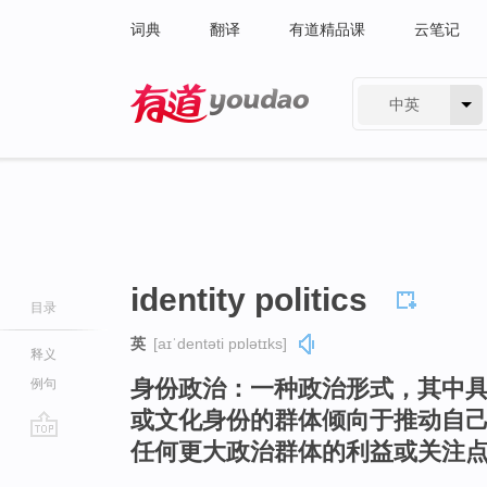
词典
翻译
有道精品课
云笔记
中英
有道 - 网易旗下搜索
identity politics
目录
英
[aɪˈdentəti pɒlətɪks]
释义
身份政治：一种政治形式，其中
例句
或文化身份的群体倾向于推动自
任何更大政治群体的利益或关注
go
top