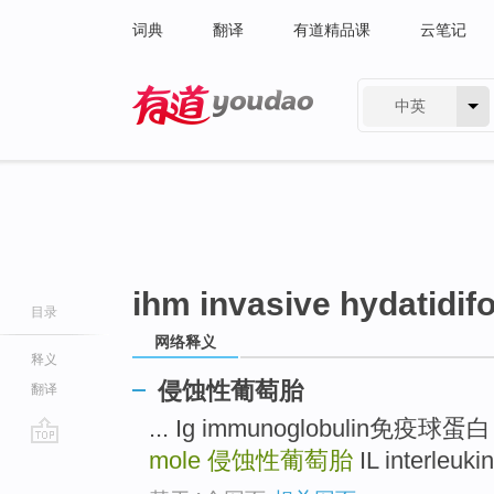
词典
翻译
有道精品课
云笔记
中英
有道 - 网易旗下搜索
ihm invasive hydatidif
目录
网络释义
释义
侵蚀性葡萄胎
翻译
... Ig immunoglobulin免疫球蛋
mole
侵蚀性葡萄胎
IL interleu
go
top