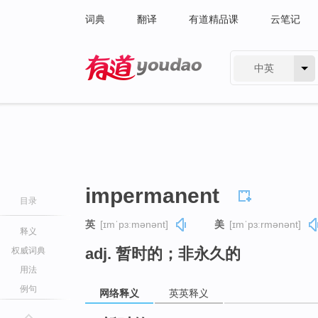
词典
翻译
有道精品课
云笔记
中英
有道 - 网易旗下搜索
impermanent
目录
英
[ɪmˈpɜːmənənt]
美
[ɪmˈpɜːrmənənt]
释义
adj. 暂时的；非永久的
权威词典
用法
例句
网络释义
英英释义