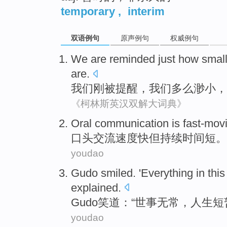
temporary
,
interim
双语例句
原声例句
权威例句
We
are
reminded
just
how
smal
are.
我们
刚
被
提醒
，我们
多么
渺小
，
《柯林斯英汉双解大词典》
Oral
communication
is fast-mov
口头
交流
速度
快但持续时间短。
youdao
Gudo
smiled
. 'Everything in thi
explained.
Gudo
笑道
：“世事无常，
人生
短
youdao