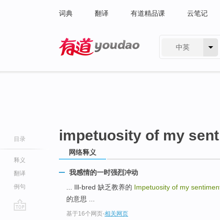
词典
翻译
有道精品课
云笔记
中英
有道 - 网易旗下搜索
impetuosity of my sen
目录
网络释义
释义
我感情的一时强烈冲动
翻译
例句
... Ill-bred 缺乏教养的
Impetuosity of my sentime
的意思 ...
基于16个网页
-
相关网页
go