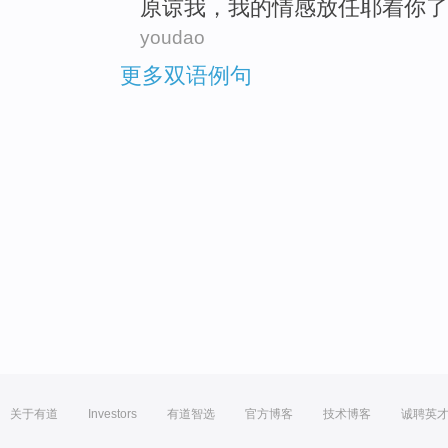
原谅
我
，
我
的
情感
放任耶着
你
了
youdao
更多双语例句
关于有道
Investors
有道智选
官方博客
技术博客
诚聘英