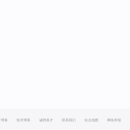
方博客
技术博客
诚聘英才
联系我们
站点地图
网络举报