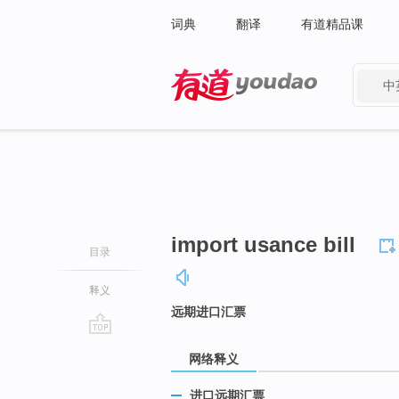
词典
翻译
有道精品课
中
有道 - 网易旗下搜索
import usance bill
目录
释义
远期进口汇票
go
网络释义
top
进口远期汇票