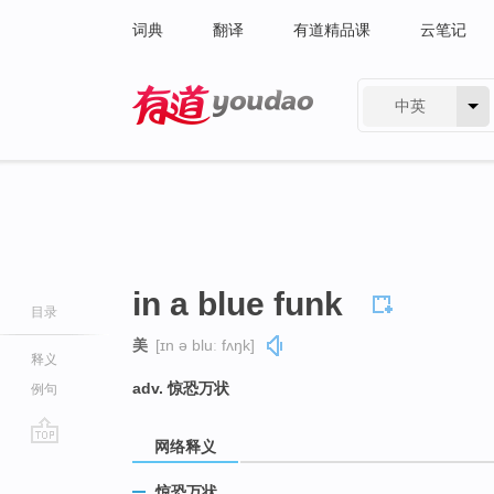
词典
翻译
有道精品课
云笔记
中英
有道 - 网易旗下搜索
in a blue funk
目录
美
[ɪn ə bluː fʌŋk]
释义
adv. 惊恐万状
例句
网络释义
go
top
惊恐万状