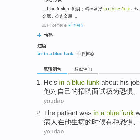
... blue funk n. 恐惧；精神紧张
in a blue funk
adv
金属 ; 芬克金属 ...
基于134个网页
-
相关网页
惊恐
短语
be in a blue funk
不胜惊恐
双语例句
权威例句
He
's
in
a
blue
funk
about
his
job
他
对
自己
的
招聘
面试
极为
恐惧。
youdao
The patient
was
in
a
blue
funk
w
病人
在
他
生病的时候有种恐惧、
youdao