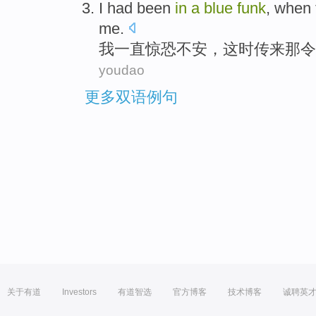
I
had been
in
a
blue
funk
,
when
me.
我
一直
惊恐
不安，
这时
传来
那
令
youdao
更多双语例句
关于有道
Investors
有道智选
官方博客
技术博客
诚聘英