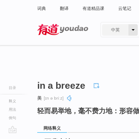
词典
翻译
有道精品课
云笔记
中英
有道 - 网易旗下搜索
in a breeze
目录
美
[ɪn ə briːz]
释义
轻而易举地，毫不费力地：形容
用法
例句
网络释义
go