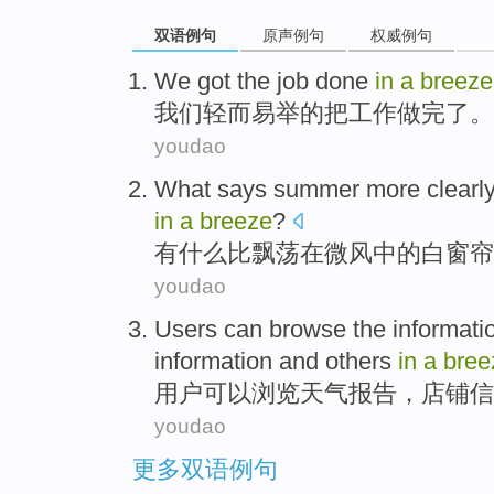
双语例句
原声例句
权威例句
We
got the
job
done
in
a
breeze
我们
轻而易举
的
把
工作
做完了
。
youdao
What
says
summer
more
clearl
in
a
breeze
?
有什么
比
飘荡
在
微风
中的
白
窗帘
youdao
Users
can
browse
the informat
information
and
others
in
a
bree
用户
可以
浏览
天气
报告
，
店铺
信
youdao
更多双语例句