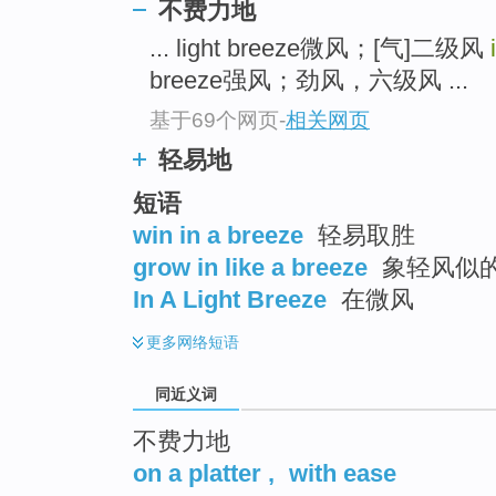
不费力地
top
... light breeze微风；[气]二级风
breeze强风；劲风，六级风 ...
基于69个网页
-
相关网页
轻易地
短语
win in a breeze
轻易取胜
grow in like a breeze
象轻风似的
In A Light Breeze
在微风
更多
网络短语
同近义词
不费力地
on a platter
,
with ease