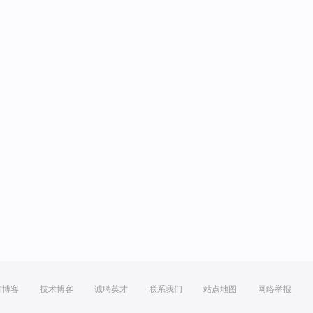
方博客
技术博客
诚聘英才
联系我们
站点地图
网络举报