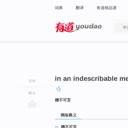
词典
翻译
有道精品课
中
有道 - 网易旗下搜索
in an indescribable m
目录
释义
糟不可言
go
网络释义
top
糟不可言