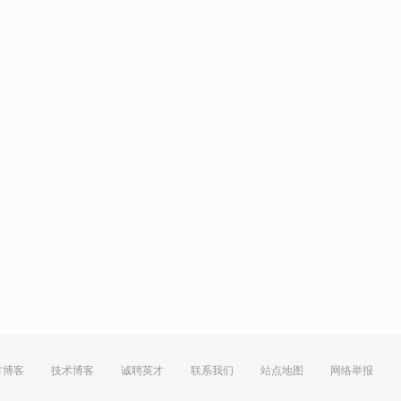
方博客
技术博客
诚聘英才
联系我们
站点地图
网络举报