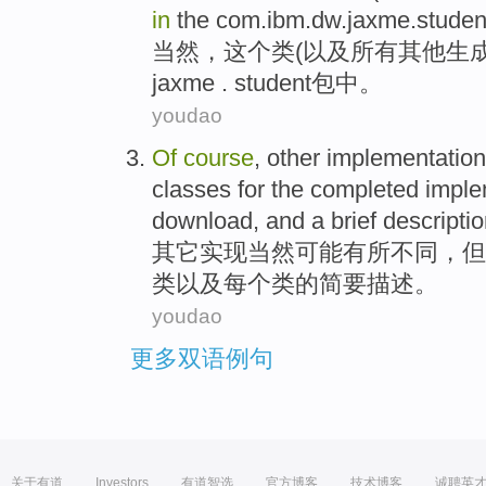
in
the com.ibm.dw.jaxme.studen
当然
，
这个
类
(
以及
所有
其他
生
jaxme . student包中。
youdao
Of
course
,
other
implementatio
classes
for
the
completed
imple
download
,
and
a brief
descripti
其它
实现
当然
可能
有所不同
，
但
类
以及
每个
类
的
简要
描述
。
youdao
更多双语例句
关于有道
Investors
有道智选
官方博客
技术博客
诚聘英