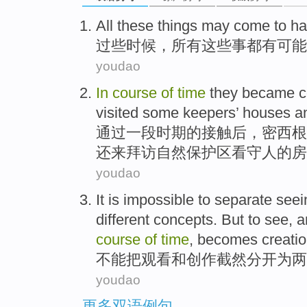
All
these
things
may
come to h
过些
时候
，
所有
这些
事
都有
可能
youdao
In
course
of
time
they
became
c
visited some
keepers’
houses
a
通过
一段
时期
的
接触后，
密西根
还
来
拜访自然保护区看守人的
房
youdao
It is
impossible
to separate
seei
different
concepts
. But to see, 
course
of
time
, becomes creatio
不能
把
观看
和
创作
截然分开
为
两
youdao
更多双语例句