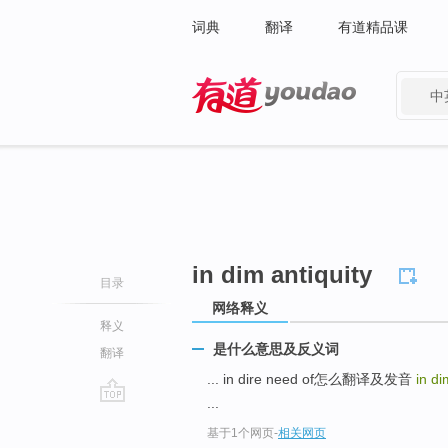
词典
翻译
有道精品课
中
有道 - 网易旗下搜索
in dim antiquity
目录
网络释义
释义
是什么意思及反义词
翻译
... in dire need of怎么翻译及发音
in di
...
go
基于1个网页
-
相关网页
top