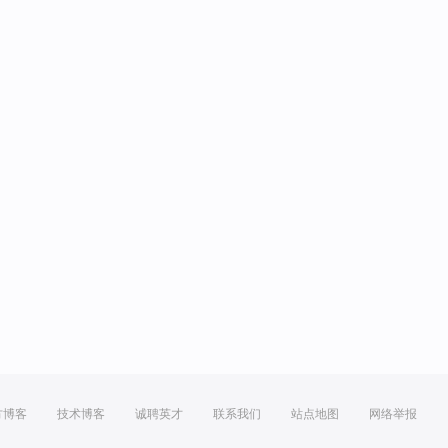
方博客
技术博客
诚聘英才
联系我们
站点地图
网络举报