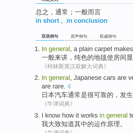
总之，通常；一般而言
in short
,
in conclusion
双语例句
原声例句
权威例句
In
general
,
a plain
carpet
makes
一般
来讲，
纯
色的
地毯
使
房间
显
《柯林斯英汉双解大词典》
In
general
,
Japanese
cars
are
v
are rare
.
日本
汽车
通常
是
很
可靠
的，
发生
《牛津词典》
I
know how
it
works
in
general
t
我
大致
知道
其中
的
运作原理
。
《牛津词典》