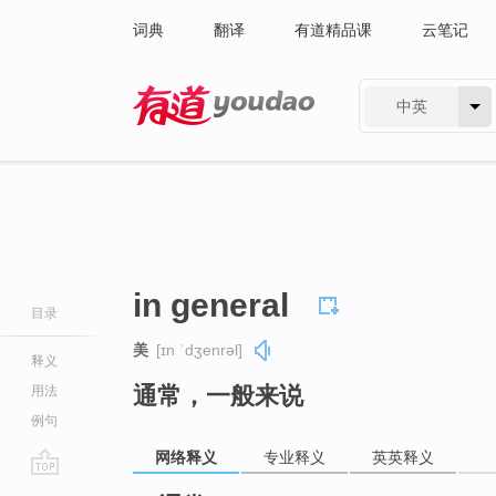
词典
翻译
有道精品课
云笔记
中英
有道 - 网易旗下搜索
in general
目录
美
[ɪn ˈdʒenrəl]
释义
通常，一般来说
用法
例句
网络释义
专业释义
英英释义
go