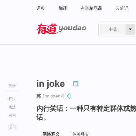
词典
翻译
有道精品课
云笔记
中英
有道 - 网易旗下搜索
in joke
目录
英
[ˈɪn dʒəʊk]
释义
内行笑话：一种只有特定群体或
用法
例句
话。
go
网络释义
英英释义