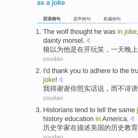
as a joke
双语例句
原声例句
权威例句
The wolf
thought
he
was
in
joke
dainty
morsel.
狼
以为
他
是
在
开玩笑
，
一
天晚上
youdao
I
'd
thank
you
to adhere to the tr
joke
!
我
得
谢谢
你
照实话说，
而
不
诽谤
youdao
Historians
tend to
tell
the
same
history
education
in
America
.
历史学家
在
描述
美国
的
历史
教育
youdao