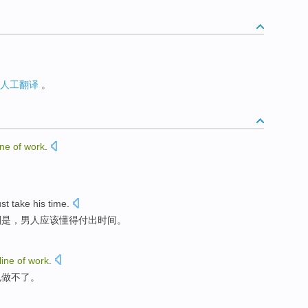
人工翻译
。
ine
of
work
.
st
take
his
time
.
则是，
男人
应该
懂得
付出时间。
line
of
work
.
也做不了
。