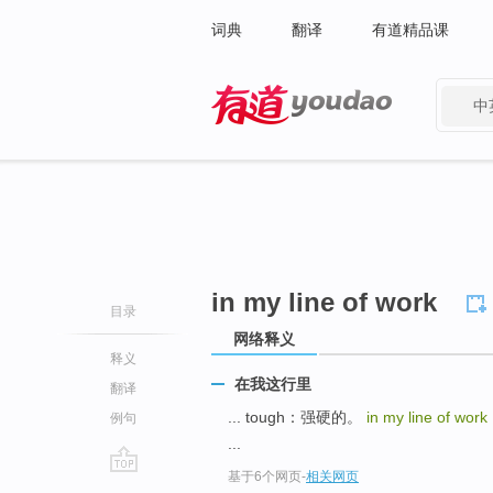
词典
翻译
有道精品课
中
有道 - 网易旗下搜索
in my line of work
目录
网络释义
释义
在我这行里
翻译
... tough：强硬的。
in my line of work
例句
...
基于6个网页
-
相关网页
go