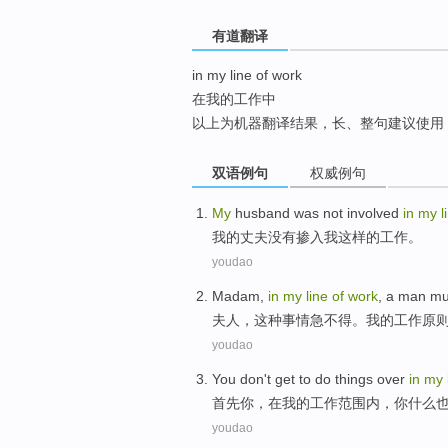
top
有道翻译
in my line of work
在我的工作中
以上为机器翻译结果，长、整句建议使用
双语例句
权威例句
My
husband
was not
involved
in
my
l
我
的
丈夫
没有
掺入
我这样的
工作
。
youdao
Madam
,
in
my
line
of
work
,
a man
mu
夫人
，这种事情急不得。
我
的
工作
原
youdao
You
don't get to
do
things over
in
my
首先
你
，
在
我
的
工作
范围内
，你
什么
youdao