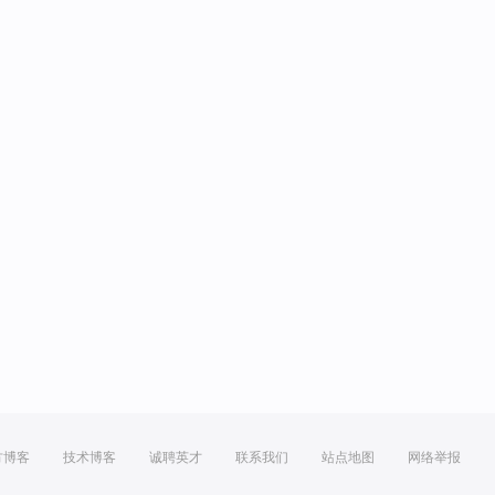
方博客
技术博客
诚聘英才
联系我们
站点地图
网络举报