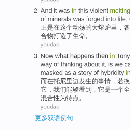
And it was
in
this
violent
meltin
of
minerals
was
forged into
life
.
正是
在
这个
动荡
的大
熔炉
里，
各
合物
打造
了
生命
。
youdao
Now
what happens
then
in
Tony
way
of
thinking about
it
, is
we
c
masked as a
story
of hybridity
i
而
在
托尼
里边
发生
的
事情，
若
换
它
，
我们
能够
看到
，它
是
一个
全
混合性为特点。
youdao
更多双语例句