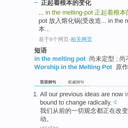
正起着根本的变化
...
in the melting-pot
正起着根本
pot 放入熔化锅(受改造... in the
本...
基于8个网页
-
相关网页
短语
in the melting pot
尚未定型 ; 
Worship in the Melting Pot
原作
双语例句
权威例句
All
our
previous
ideas
are
now
bound
to
change
radically.
我们
从前的
一切
观念
都正在
改变
动。
youdao