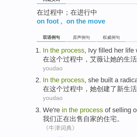
在过程中；在进行中
on foot
,
on the move
双语例句
原声例句
权威例句
In
the
process
,
Ivy
filled
her
life
在
这个
过程中
，
艾薇
让
她
的
生活
youdao
In
the
process
,
she
built
a
radic
在
这个
过程中
，
她
创建
了
新
生活
youdao
We
're
in
the
process
of
selling
o
我们
正在
出售自家
的
住宅
。
《牛津词典》