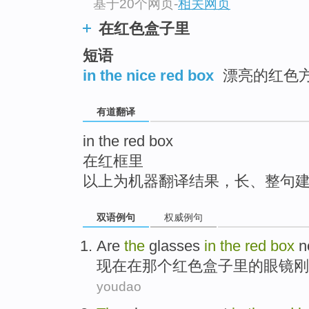
基于20个网页
-
相关网页
top
在红色盒子里
短语
in the nice red box
漂亮的红色方
有道翻译
in the red box
在红框里
以上为机器翻译结果，长、整句
双语例句
权威例句
Are
the
glasses
in
the
red
box
n
现在在
那个
红色
盒子里
的
眼镜
刚
youdao