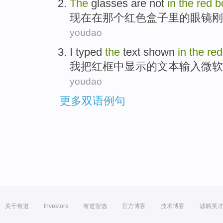
The
glasses
are not
in
the
red
b
现在
在
那个
红色
盒子里
的
眼镜刚
youdao
I
typed
the
text
shown
in
the
red
我
把
红
框
中
显示
的
文本
输入
微软
youdao
更多双语例句
关于有道
Investors
有道智选
官方博客
技术博客
诚聘英