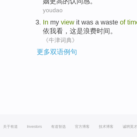
姻
更高
的
认同感
。
youdao
In
my
view
it
was
a waste
of
tim
依我看
，
这
是
浪费
时间
。
《牛津词典》
更多双语例句
关于有道
Investors
有道智选
官方博客
技术博客
诚聘英