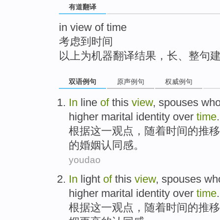
有道翻译
top
in view of time
考虑到时间
以上为机器翻译结果，长、整句
双语例句
原声例句
权威例句
In
line
of
this
view
,
spouses wh
higher
marital
identity
over
time
.
根据
这
一观点
，
随着
时间
的
推移
的
婚姻
认同感
。
youdao
In
light
of
this
view
,
spouses wh
higher
marital
identity
over
time
.
根据
这
一观点
，
随着
时间
的
推移