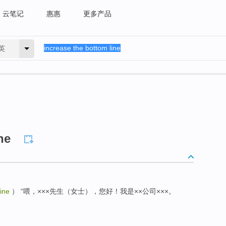
云笔记
惠惠
更多产品
英
ne
ine
） “喂，×××先生（女士），您好！我是××公司×××。