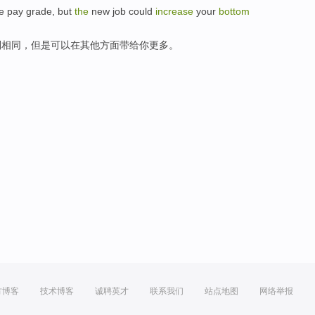
e
pay
grade,
but
the
new
job
could
increase
your
bottom
别
相同
，
但是
可以
在
其他
方面带给
你更多。
方博客
技术博客
诚聘英才
联系我们
站点地图
网络举报