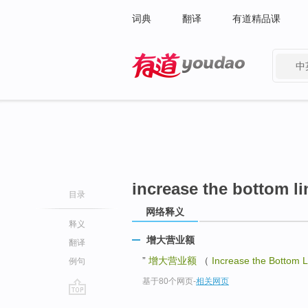
词典
翻译
有道精品课
中
有道 - 网易旗下搜索
increase the bottom li
目录
网络释义
释义
增大营业额
翻译
”
增大营业额
（
Increase the Bottom L
例句
基于80个网页
-
相关网页
go