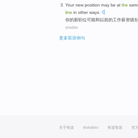
Your
new
position
may be
at
the
sam
line
in
other
ways
.
你
的
新
职位
可能
和以前
的
工作
薪资
级
youdao
更多双语例句
关于有道
Investors
有道智选
官