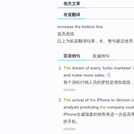
相关文章
top
有道翻译
increase the bottom line
提高底线
以上为机器翻译结果，长、整句建议使用
双语例句
权威例句
The
dream
of
every
'
turbo
marketer'
and
make
more
sales
.
每个
涡轮
行销
人员
的
梦想
是
增加
底线
youdao
The
arrival
of
the
iPhone
to
Verizon
c
analysts
predicting
the
company
cou
iPhone
在
威
瑞森
的
销售
将
进一步
提高
的
手机
。
youdao