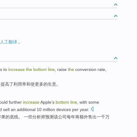
人工翻译
。
is
to
increase
the
bottom
line
,
raise
the
conversion rate
,
，
提高
了
利用率
和
使
更多
的
生意
。
ould
further
increase
Apple
’s
bottom
line
, with
some
ld
sell
an additional
10 million
devices
per year
.
苹果
的
底线
。
一些
分析师
预测
该
公司
每年
将
额外
售出
一千万