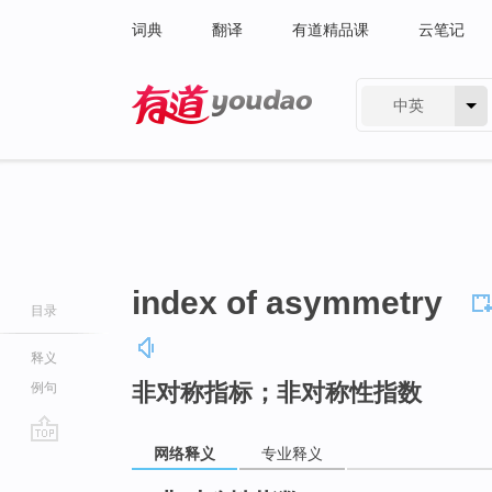
词典
翻译
有道精品课
云笔记
中英
有道 - 网易旗下搜索
index of asymmetry
目录
释义
非对称指标；非对称性指数
例句
网络释义
专业释义
go
top