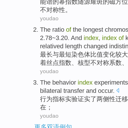
能谱
的
幂
指数
随
源
耀斑
的
磁
方位
不对称性。
youdao
The
ratio
of
the
longest
chromo
2.78~3.20. And
index
,
index
of
k
relatived
length
changed
indistin
最长
与
最短
染色体
比值
变化
较大
着丝点
指数
、核型
不对称
系数、
youdao
The
behavior
index
experiments
bilateral
transfer
and
occur
.
行为
指标
实验
证实
了
两侧性
迁移
在；
youdao
更多双语例句