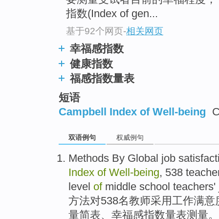
指数(Index of gen...
基于92个网页
-
相关网页
幸福感指数
健康指数
福感指数量表
短语
Campbell Index of Well-being
C
双语例句
权威例句
Methods
By
Global
job
satisfact
Index
of
Well-being
, 538
teache
level
of
middle school teachers' 
方法
对538名
教师
采用
工作
满意
量
简表
、
幸福感
指数
量表测量。