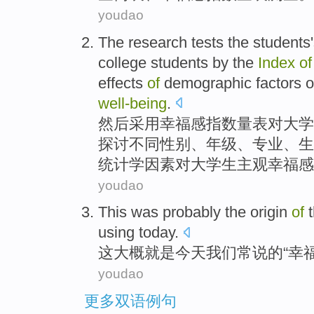
youdao
The research tests the
students
college
students by the
Index
o
effects
of
demographic
factors
o
well-being
.
然后采用
幸福感
指数
量表对
大学
探讨不同性别、年级、专业、生
统计学
因素
对
大学生
主观幸福感
youdao
This
was
probably
the
origin
of
t
using
today
.
这
大概
就是
今天
我们
常
说
的
“
幸
youdao
更多双语例句